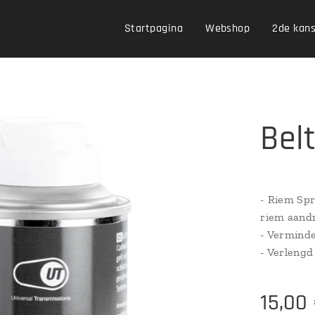
Startpagina
Webshop
2de kan
Bel
- Riem Spr
riem aandr
- Verminde
- Verlengd
15,00