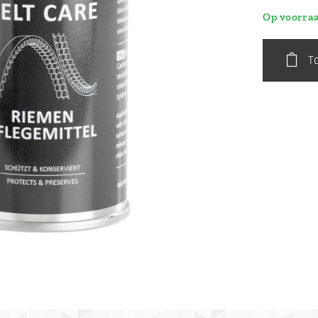
Op voorra
T